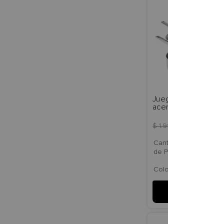
Juego de Ollas 11Pzs
acero inoxidable, pl
inducción, KitchenAi
$
1
.
999
.
900
$
1
.
699
.
9
Cantidad
11
de Piezas
Color
AGREGAR A
CARRITO