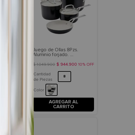
Juego de Ollas 8Pzs. 
m y 30cm. 
Aluminio forjado. 
 placa de 
Antiadherente 
nAid.
cerámico.Color Negro. 
$
1
.
049
.
900
$
944
.
900
10%
OFF
KitchenAid
00
10%
OFF
Cantidad
8
de Piezas
Color
AGREGAR AL
 AL
CARRITO
TO