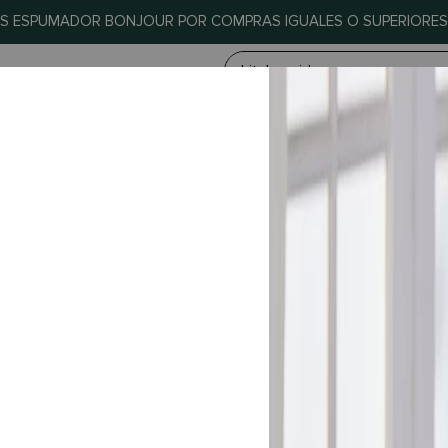
IS ESPUMADOR BONJOUR POR COMPRAS IGUALES O SUPERIORES 
¿Qué estás buscando?
NES SOMOS
RECETAS
MANUALES