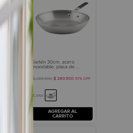
 pzs. 
Sartén 30cm, acero 
5 capas 
inoxidable, placa de 
KitchenAid
inducción. KitchenAid
10%
9
.
900
OFF
$
289
.
900
$
260
.
900
10%
OFF
Color
 AL
AGREGAR AL
TO
CARRITO