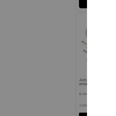
AGREGAR A
CARRITO
Juego de Ollas 10pz
antiadherente cerám
aluminio anodizado
$
1
.
669
.
900
$
1
.
502
.
9
Color