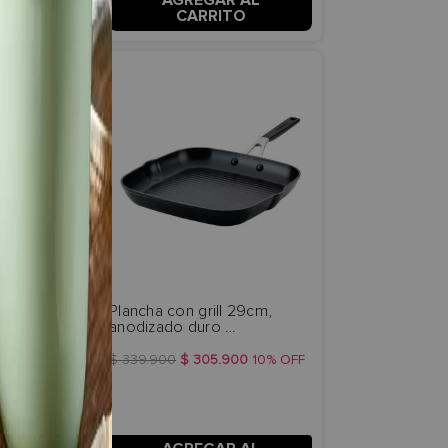
 AL
AGREGAR AL
TO
CARRITO
 duro 
Plancha con grill 29cm, 
egro Onyx 
anodizado duro 
antiadherente. Negro Onyx 
KitchenAid.
00
10%
OFF
$
339
.
900
$
305
.
900
10%
OFF