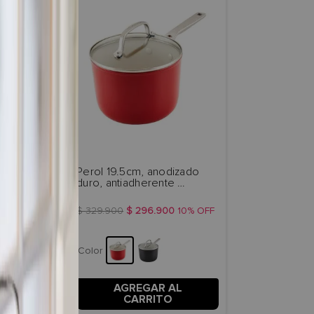
 pzs, 
Perol 19.5cm, anodizado 
ntiadh 
duro, antiadherente 
ón, color 
cerámico, tapa de vidrio 
10%
d
4
.
900
templado. KitchenAid.
OFF
$
329
.
900
$
296
.
900
10%
OFF
Color
 AL
AGREGAR AL
TO
CARRITO