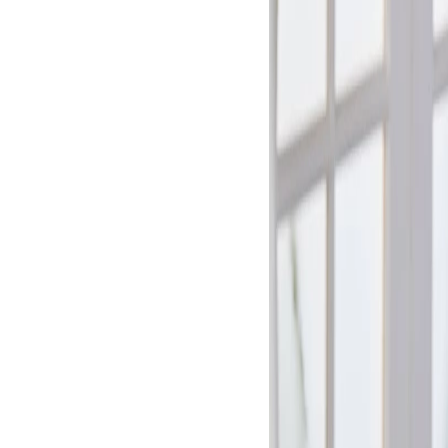
, 
Juego de Ollas 10
Sartén 20cm, acero 
aca de 
Acero Inoxidable 
inoxidable, placa de 
d.
Clad. Inducción. 
inducción, KitchenAid.
15%
00
$
3
.
499
.
900
$
3
.
14
OFF
$
229
.
900
$
206
.
900
10%
OFF
Cantidad
10
de Piezas
Color
Color
L
AGREGAR AL
AGREGAR
CARRITO
CARRI