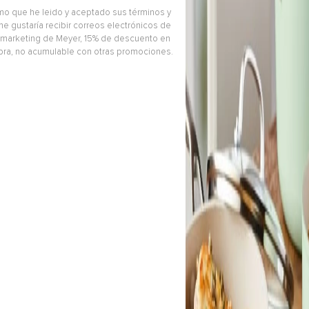
CARRI
CARRITO
irmo que he leido y aceptado sus términos y
e gustaría recibir correos electrónicos de
marketing de Meyer, 15% de descuento en
pra, no acumulable con otras promociones.
ro, 
Tetera 1.9L, acero 
Perol con tapa 2.8
ico, 
inoxidable esmaltado, apta 
Aluminio forjado. 
, 
para cocinas de inducción. 
Antiadherente Ce
KitchenAid.
Color Negro. Kit
10%
OFF
$
399
.
900
$
359
.
900
10%
OFF
$
249
.
900
$
224
.
9
Color