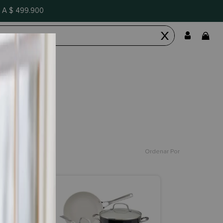
A $ 499.900
Ordenar Por